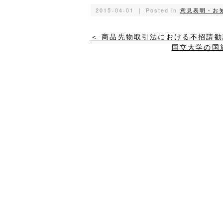
2015-04-01 ｜ Posted in
意見表明・お
＜ 商品先物取引法における不招請
国立大学の国