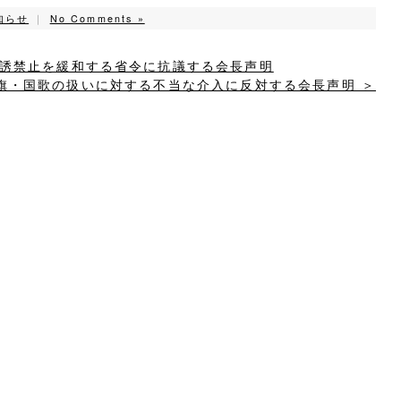
知らせ
｜
No Comments »
勧誘禁止を緩和する省令に抗議する会長声明
旗・国歌の扱いに対する不当な介入に反対する会長声明 ＞