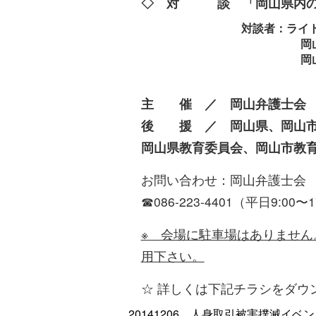
◇ 対 談 「岡山県内の
対談者：ライ
岡山弁護士会両性の
岡山県女性相談
主 催 ／ 岡山弁護士会
後 援 ／ 岡山県、岡山市
岡山県教育委員会、岡山市教
お問い合わせ：岡山弁護士会
☎086-223-4401（平日9:00〜1
※ 会場に駐車場はありませ
用下さい。
☆ 詳しくは下記チラシをダウ
20141206 人身取引被害撲滅イベ