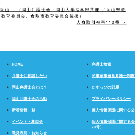
ル岡山 （岡山弁護士会・岡山大学法学部共催 ／岡山県教
市教育委員会、倉敷市教育委員会後援）
人身取引被害110番 ＞
HOME
弁護士検索
弁護士に相談したい
民事家事当番弁護士制度
岡山弁護士会とは？
たすっぴの部屋
岡山弁護士会の活動
プライバシーポリシー
新着情報一覧
個人情報保護に関する公
イベント・相談会
個人情報保護に関する会
79号）
意見表明・お知らせ