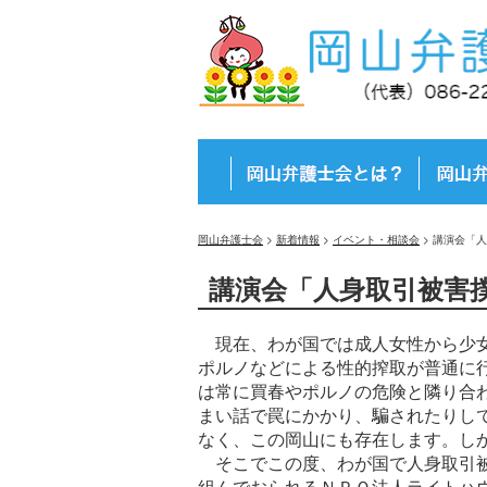
岡山弁護士会
>
新着情報
>
イベント・相談会
>
講演会「人
講演会「人身取引被害
現在、わが国では成人女性から少女
ポルノなどによる性的搾取が普通に
は常に買春やポルノの危険と隣り合
まい話で罠にかかり、騙されたりし
なく、この岡山にも存在します。し
そこでこの度、わが国で人身取引被
組んでおられるＮＰＯ法人ライトハ