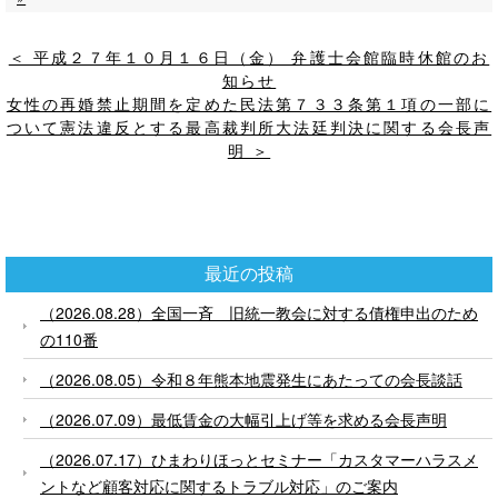
＜ 平成２７年１０月１６日（金） 弁護士会館臨時休館のお
知らせ
女性の再婚禁止期間を定めた民法第７３３条第１項の一部に
ついて憲法違反とする最高裁判所大法廷判決に関する会長声
明 ＞
最近の投稿
（2026.08.28）全国一斉 旧統一教会に対する債権申出のため
の110番
（2026.08.05）令和８年熊本地震発生にあたっての会長談話
（2026.07.09）最低賃金の大幅引上げ等を求める会長声明
（2026.07.17）ひまわりほっとセミナー「カスタマーハラスメ
ントなど顧客対応に関するトラブル対応」のご案内