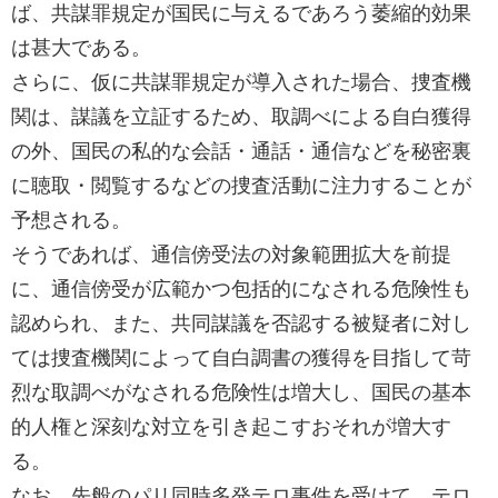
ば、共謀罪規定が国民に与えるであろう萎縮的効果
は甚大である。
さらに、仮に共謀罪規定が導入された場合、捜査機
関は、謀議を立証するため、取調べによる自白獲得
の外、国民の私的な会話・通話・通信などを秘密裏
に聴取・閲覧するなどの捜査活動に注力することが
予想される。
そうであれば、通信傍受法の対象範囲拡大を前提
に、通信傍受が広範かつ包括的になされる危険性も
認められ、また、共同謀議を否認する被疑者に対し
ては捜査機関によって自白調書の獲得を目指して苛
烈な取調べがなされる危険性は増大し、国民の基本
的人権と深刻な対立を引き起こすおそれが増大す
る。
なお、先般のパリ同時多発テロ事件を受けて、テロ