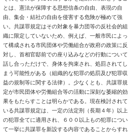
とは、憲法が保障する思想信条の自由、表現の自
由、集会・結社の自由を侵害する危険が極めて強
い。共謀罪規定はその対象を暴力団等の反社会的組
織に限定していないため、例えば、一般市民によっ
て構成される市民団体や労働組合が政府の政策に反
対し、首相官邸前での座り込みなどの行動について
話し合っただけで、身体を拘束され、処罰されてし
まう可能性がある（組織的な犯罪の処罰及び犯罪収
益の規制等に関する法律）。少なくとも、共謀罪規
定が市民団体や労働組合等の活動に深刻な萎縮的効
果をもたらすことは明らかである。現在検討されて
いる共謀罪規定は、一定の法定刑（長期４年）以上
の犯罪全てに適用され、６００以上もの犯罪につい
て一挙に共謀罪を新設する内容であることからすれ