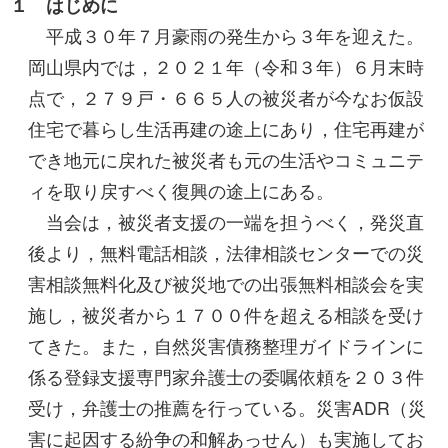
１ はじめに
平成３０年７月豪雨の発生から３年を迎えた。
岡山県内では，２０２１年（令和３年）６月末時
点で，２７９戸・６６５人の被災者が今なお仮設
住宅で暮らし生活再建の途上にあり，住宅再建が
でき地元に戻れた被災者も元の生活やコミュニテ
ィを取り戻すべく復興の途上にある。
当会は，被災者支援の一端を担うべく，発災直
後より，無料電話相談，法律相談センターでの災
害相談無料化及び被災地での出張無料相談会を実
施し，被災者から１７００件を超える相談を受け
てきた。また，自然災害債務整理ガイドラインに
係る登録支援専門家弁護士の委嘱依頼を２０３件
受け，弁護士の推薦を行っている。災害ADR（災
害に起因する紛争の和解あっせん）も実施してお