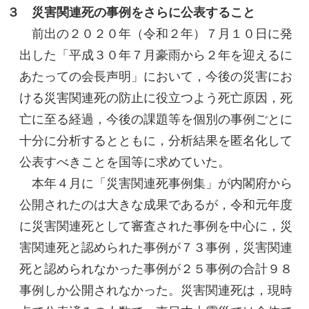
３ 災害関連死の事例をさらに公表すること
前出の２０２０年（令和２年）７月１０日に発
出した「平成３０年７月豪雨から２年を迎えるに
あたっての会長声明」において，今後の災害にお
ける災害関連死の防止に役立つよう死亡原因，死
亡に至る経過，今後の課題等を個別の事例ごとに
十分に分析するとともに，分析結果を匿名化して
公表すべきことを国等に求めていた。
本年４月に「災害関連死事例集」が内閣府から
公開されたのは大きな成果であるが，令和元年度
に災害関連死として審査された事例を中心に，災
害関連死と認められた事例が７３事例，災害関連
死と認められなかった事例が２５事例の合計９８
事例しか公開されなかった。災害関連死は，現時