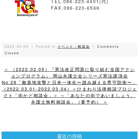
TEL.086-223-4401(代)
FAX.086-223-6566
2022-02-03 ｜ Posted in
イベント・相談会
｜
Comments
Closed
＜ （2022.02.05）『憲法改正問題に取り組む全国アクシ
ョンプログラム』 岡山弁護士会シリーズ憲法講演会
No.28「敵基地攻撃と日米一体化〜踏み越える専守防衛〜」
（2022.03.01-2022.03.04）＜ひまわり法律相談プロジェ
クト「街かど相談会」＞ ～「あなたの街であいましょう。
弁護士無料相談会」（要予約） ＞
最近の投稿