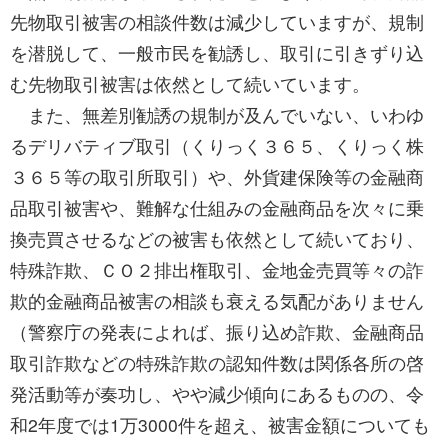
先物取引被害の相談件数は減少していますが、規制
を潜脱して、一般市民を勧誘し、取引に引きずり込
む先物取引被害は依然として続いています。
また、無差別勧誘の規制が及んでいない、いわゆ
るデリバティブ取引（くりっく３６５、くりっく株
３６５等の取引所取引）や、外貨建保険等の金融商
品取引被害や、難解な仕組みの金融商品を次々に乗
換売買させるなどの被害も依然として続いており、
特殊詐欺、ＣＯ２排出権取引、金地金売買等々の詐
欺的金融商品被害の相談も衰える気配がありません
（警察庁の発表によれば、振り込め詐欺、金融商品
取引詐欺などの特殊詐欺の認知件数は関係各所の啓
発活動等が奏功し、やや減少傾向にあるものの、令
和2年度では1万3000件を超え、被害金額についても