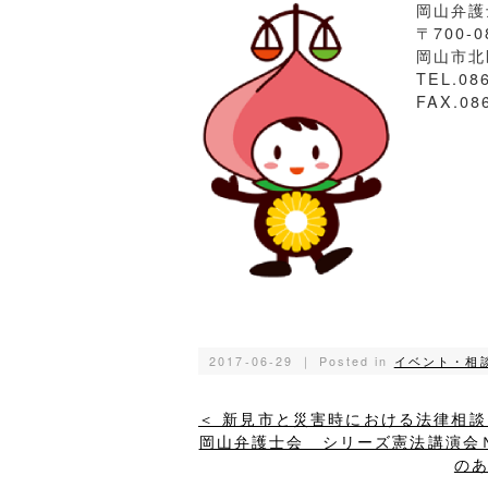
岡山弁護
〒700-0
岡山市北区
TEL.08
FAX.08
2017-06-29 ｜ Posted in
イベント・相
＜ 新見市と災害時における法律相
岡山弁護士会 シリーズ憲法講演会
のあ