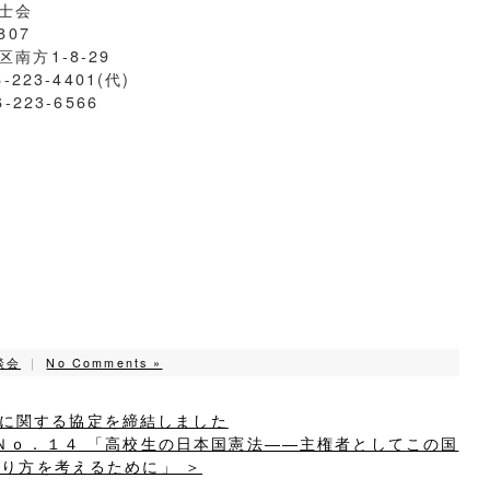
士会
807
南方1-8-29
6-223-4401(代)
6-223-6566
談会
｜
No Comments »
談に関する協定を締結しました
Ｎｏ．１４ 「高校生の日本国憲法――主権者としてこの国
り方を考えるために」 ＞