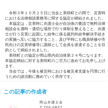
令和３年１０月２５日に当会と美咲町との間で、災害時
における法律相談業務等に関する協定が締結されました。
本協定は，災害時に弁護士会が自治体の要請で無料法律
相談会を適時・適切な場所で行う体制を整えること、弁護
士が行う災害に起因した紛争に係る裁判外紛争解決手続き
の実施へ互いに協力すること、及び平時にも職員研修や市
民向けの災害研修等に講師として会員を派遣することを目
的として締結されました。
美咲町との協定が岡山県内自治体第２４号になります。
本協定締結に対する美咲町のご尽力に改めてお礼申し上げ
ます。
当会では，今後も被災時における被災者支援を円滑に行
うための諸活動に務めていく所存です。
この記事の作成者
岡山弁護士会
〒700-0807