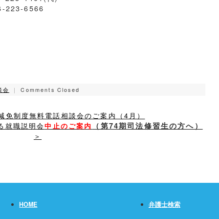
6-223-6566
談会
｜
Comments Closed
ローン減免制度無料電話相談会のご案内（4月）
する就職説明会
（第74期司法修習生の方へ）
中止のご案内
＞
HOME
弁護士検索