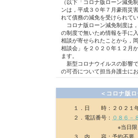
（以下「コロナ版ローン減免
ンは，平成３０年７月豪雨災
れて債務の減免を受けられて
コロナ版ローン減免制度は，
の制度で無いため情報を手に
相談が寄せられたことから，
相談会」を２０２０年１２月
ます。
新型コロナウイルスの影響で
の可否について担当弁護士に
＜コロナ版ロ
１．日 時：２０２１年５月２
２．電話番号：
０８６－
※当日限りの臨
３．内 容：予約不要。