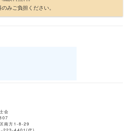
負担ください。
士会
807
南方1-8-29
6-223-4401(代)