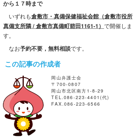
から１７時まで
いずれも
倉敷市・真備保健福祉会館（倉敷市役所
真備支所隣 / 倉敷市真備町箭田1161-1）
で開催しま
す。
なお
予約不要，無料相談
です。
この記事の作成者
岡山弁護士会
〒700-0807
岡山市北区南方1-8-29
TEL.086-223-4401(代)
FAX.086-223-6566