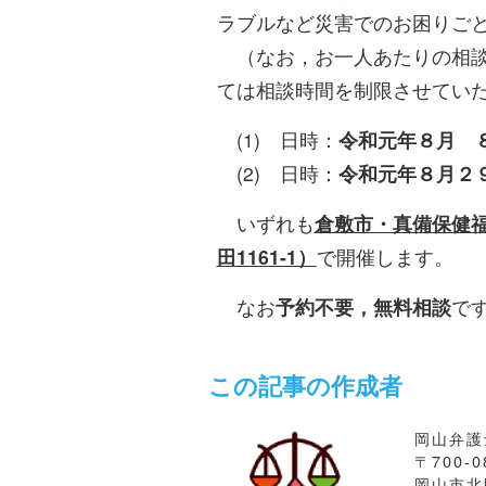
ラブルなど災害でのお困りご
（なお，お一人あたりの相談
ては相談時間を制限させてい
(1) 日時：
令和元年８月 
(2) 日時：
令和元年８月２
いずれも
倉敷市・真備保健福
田1161-1）
で開催します。
なお
予約不要，無料相談
で
この記事の作成者
岡山弁護
〒700-0
岡山市北区