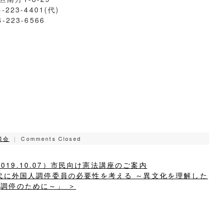
6-223-4401(代)
6-223-6566
談会
｜
Comments Closed
09，2019.10.07）市民向け憲法講座のご案内
化時代に外国人調停委員の必要性を考える ～異文化を理解した
調停のために～」 ＞