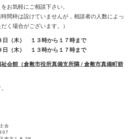
とをお気軽にご相談下さい。
時間枠は設けていませんが，相談者の人数によっ
ただく場合がございます。）
８日（木） １３時から１７時まで
９日（木） １３時から１７時まで
祉会館（倉敷市役所真備支所隣 / 倉敷市真備町箭
す。
士会
807
南方1-8-29